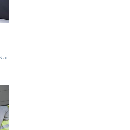
าร่วม